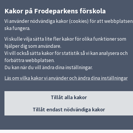
Kakor på Frodeparkens förskola
Vi använder nödvändiga kakor (cookies) för att webbplatsen
ska fungera.
Vi skulle vilja sätta lite fler kakor för olika funktioner som
hjälper dig som användare.
Vi vill också sätta kakor för statistik så vi kan analysera och
förbättra webbplatsen.
Du kan när du vill ändra dina inställningar.
Sidfot
Läs om vilka kakor vi använder och ändra dina inställningar
Huvudmeny
Start
Tillåt alla kakor
Om förskolan
Verksamhet & pedagogik
Tillåt endast nödvändiga kakor
Kontakt
Jobba hos oss